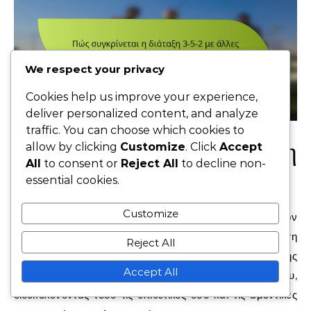
We respect your privacy
Cookies help us improve your experience,
deliver personalized content, and analyze
traffic. You can choose which cookies to
Πώς συγκρίνεται η διάταξη
allow by clicking
Customize
. Click
Accept
All
to consent or
Reject All
to decline non-
3-5-2 με άλλες διατάξεις;
essential cookies.
Customize
Η διάταξη 3-5-2 προσφέρει μοναδικά πλεονεκτήματα στον
έλεγχο του κέντρου και τη συμπαγή διάταξη σε σύγκριση
Reject All
με άλλες ρυθμίσεις όπως η 4-4-2 και η 4-3-3. Η δομή της
Accept All
επιτρέπει μια ισχυρή παρουσία στο κέντρο του γηπέδου,
διευκολύνοντας τόσο τις επιθετικές όσο και τις αμυντικές