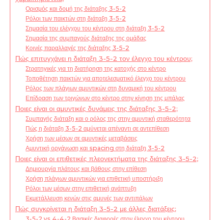
Ορισμός και δομή της διάταξης 3-5-2
Ρόλοι των παικτών στη διάταξη 3-5-2
Σημασία του ελέγχου του κέντρου στη διάταξη 3-5-2
Σημασία της συμπαγούς διάταξης της ομάδας
Κοινές παραλλαγές της διάταξης 3-5-2
Πώς επιτυγχάνει η διάταξη 3-5-2 τον έλεγχο του κέντρου;
Στρατηγικές για τη διατήρηση της κατοχής στο κέντρο
Τοποθέτηση παικτών για αποτελεσματικό έλεγχο του κέντρου
Ρόλος των πλάγιων αμυντικών στη δυναμική του κέντρου
Επίδραση των τριγώνων στο κέντρο στην κίνηση της μπάλας
Ποιες είναι οι αμυντικές δυνάμεις της διάταξης 3-5-2;
Συμπαγής διάταξη και ο ρόλος της στην αμυντική σταθερότητα
Πώς η διάταξη 3-5-2 αμύνεται απέναντι σε αντεπίθεση
Χρήση των μέσων σε αμυντικές μεταβάσεις
Αμυντική οργάνωση και spacing στη διάταξη 3-5-2
Ποιες είναι οι επιθετικές πλεονεκτήματα της διάταξης 3-5-2;
Δημιουργία πλάτους και βάθους στην επίθεση
Χρήση πλάγιων αμυντικών για επιθετική υποστήριξη
Ρόλοι των μέσων στην επιθετική ανάπτυξη
Εκμετάλλευση κενών στις αμυνές των αντιπάλων
Πώς συγκρίνεται η διάταξη 3-5-2 με άλλες διατάξεις;
3-5-2 vs 4-4-2 Βασικές διαφορές στον έλεγχο του κέντρου