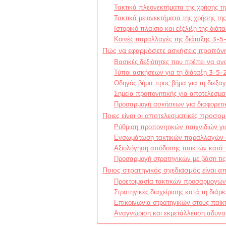
Τακτικά πλεονεκτήματα της χρήσης τη
Τακτικά μειονεκτήματα της χρήσης τη
Ιστορικό πλαίσιο και εξέλιξη της διάτ
Κοινές παραλλαγές της διάταξης 3-5
Πώς να εφαρμόσετε ασκήσεις προπόνησ
Βασικές δεξιότητες που πρέπει να 
Τύποι ασκήσεων για τη διάταξη 3-5-
Οδηγός βήμα προς βήμα για τη διεξ
Σημεία προπονητικής για αποτελεσμα
Προσαρμογή ασκήσεων για διαφορετι
Ποιες είναι οι αποτελεσματικές προσομ
Ρύθμιση προπονητικών παιχνιδιών γι
Ενσωμάτωση τακτικών παραλλαγών σ
Αξιολόγηση απόδοσης παικτών κατά 
Προσαρμογή στρατηγικών με βάση τις
Ποιος στρατηγικός σχεδιασμός είναι απ
Προετοιμασία τακτικών προσαρμογών 
Στρατηγικές διαχείρισης κατά τη διάρκ
Επικοινωνία στρατηγικών στους παίκ
Αναγνώριση και εκμετάλλευση αδυνα