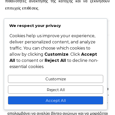
πιθανότητες ανάκτησης της κατοχής και να ξεκινήσουν
επιτυχείς επιθέσεις.
We respect your privacy
No Comments
Cookies help us improve your experience,
deliver personalized content, and analyze
traffic. You can choose which cookies to
allow by clicking
Customize
. Click
Accept
All
to consent or
Reject All
to decline non-
essential cookies.
ΛΟΎΚΑΣ ΧΆΡΤΜΑΝ
Customize
Ο Λούκας Χάρτμαν είναι ένας παθιασμένος στρατηγικός
ποδοσφαιριστής και προπονητής με πάνω από μια δεκαετία
Reject All
εμπειρίας στην ανάπτυξη νέων. Ειδικεύεται στη διάταξη 3-5-
Accept All
2, πιστεύοντας ότι προσφέρει την τέλεια ισορροπία άμυνας
και επίθεσης. Όταν δεν βρίσκεται στο γήπεδο, ο Λούκας
απολαμβάνει να αναλύει βίντεο αγώνων και να μοιράζεται