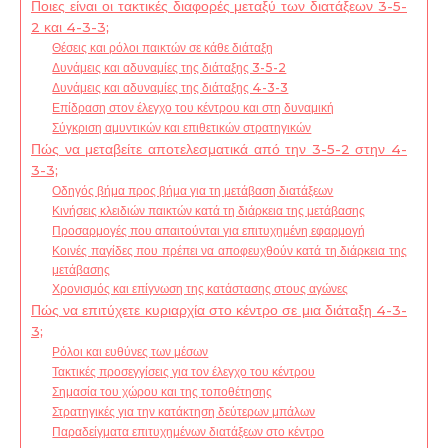
Ποιες είναι οι τακτικές διαφορές μεταξύ των διατάξεων 3-5-
2 και 4-3-3;
Θέσεις και ρόλοι παικτών σε κάθε διάταξη
Δυνάμεις και αδυναμίες της διάταξης 3-5-2
Δυνάμεις και αδυναμίες της διάταξης 4-3-3
Επίδραση στον έλεγχο του κέντρου και στη δυναμική
Σύγκριση αμυντικών και επιθετικών στρατηγικών
Πώς να μεταβείτε αποτελεσματικά από την 3-5-2 στην 4-
3-3;
Οδηγός βήμα προς βήμα για τη μετάβαση διατάξεων
Κινήσεις κλειδιών παικτών κατά τη διάρκεια της μετάβασης
Προσαρμογές που απαιτούνται για επιτυχημένη εφαρμογή
Κοινές παγίδες που πρέπει να αποφευχθούν κατά τη διάρκεια της
μετάβασης
Χρονισμός και επίγνωση της κατάστασης στους αγώνες
Πώς να επιτύχετε κυριαρχία στο κέντρο σε μια διάταξη 4-3-
3;
Ρόλοι και ευθύνες των μέσων
Τακτικές προσεγγίσεις για τον έλεγχο του κέντρου
Σημασία του χώρου και της τοποθέτησης
Στρατηγικές για την κατάκτηση δεύτερων μπάλων
Παραδείγματα επιτυχημένων διατάξεων στο κέντρο