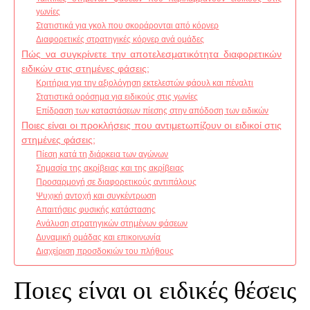
γωνίες
Στατιστικά για γκολ που σκοράρονται από κόρνερ
Διαφορετικές στρατηγικές κόρνερ ανά ομάδες
Πώς να συγκρίνετε την αποτελεσματικότητα διαφορετικών
ειδικών στις στημένες φάσεις;
Κριτήρια για την αξιολόγηση εκτελεστών φάουλ και πέναλτι
Στατιστικά ορόσημα για ειδικούς στις γωνίες
Επίδραση των καταστάσεων πίεσης στην απόδοση των ειδικών
Ποιες είναι οι προκλήσεις που αντιμετωπίζουν οι ειδικοί στις
στημένες φάσεις;
Πίεση κατά τη διάρκεια των αγώνων
Σημασία της ακρίβειας και της ακρίβειας
Προσαρμογή σε διαφορετικούς αντιπάλους
Ψυχική αντοχή και συγκέντρωση
Απαιτήσεις φυσικής κατάστασης
Ανάλυση στρατηγικών στημένων φάσεων
Δυναμική ομάδας και επικοινωνία
Διαχείριση προσδοκιών του πλήθους
Ποιες είναι οι ειδικές θέσεις