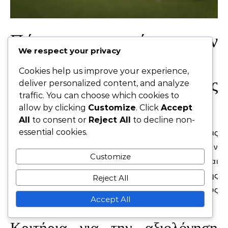
Πώς να συγκρίνετε την
We respect your privacy
αποτελεσματικότητα
Cookies help us improve your experience,
διαφορετικών ειδικών στις
deliver personalized content, and analyze
traffic. You can choose which cookies to
στημένες φάσεις;
allow by clicking
Customize
. Click
Accept
All
to consent or
Reject All
to decline non-
essential cookies.
Η σύγκριση της αποτελεσματικότητας των ειδικών στις
στημένες φάσεις περιλαμβάνει την ανάλυση των
Customize
ποσοστών επιτυχίας τους σε ελεύθερες βολές, πέναλτι και
κόρνερ. Βασικές μετρικές όπως τα ποσοστά μετατροπής
Reject All
και η ακρίβεια βοηθούν να προσδιοριστεί η επίδρασή τους
Accept All
κατά τη διάρκεια των αγώνων.